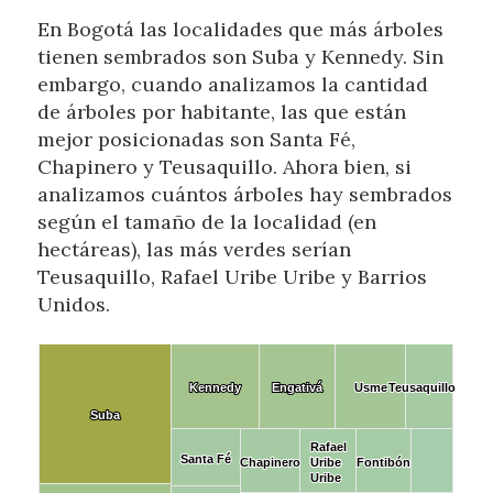
En Bogotá las localidades que más árboles
tienen sembrados son Suba y Kennedy. Sin
embargo, cuando analizamos la cantidad
de árboles por habitante, las que están
mejor posicionadas son Santa Fé,
Chapinero y Teusaquillo. Ahora bien, si
analizamos cuántos árboles hay sembrados
según el tamaño de la localidad (en
hectáreas), las más verdes serían
Teusaquillo, Rafael Uribe Uribe y Barrios
Unidos.
Kennedy
Kennedy
Engativá
Engativá
Usme
Usme
Teusaquillo
Teusaquillo
Suba
Suba
No data to display
Rafael
Rafael
Santa Fé
Santa Fé
Chapinero
Chapinero
Uribe
Uribe
Uribe
Uribe
Fontibón
Fontibón
Uribe
Uribe