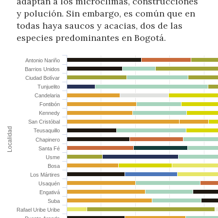
adaptan a los microclimas, construcciones
y polución. Sin embargo, es común que en
todas haya saucos y acacias, dos de las
especies predominantes en Bogotá.
Antonio Nariño
Barrios Unidos
Ciudad Bolívar
Tunjuelito
Candelaria
Fontibón
Kennedy
San Cristóbal
Localidad
Teusaquillo
Chapinero
Santa Fé
Usme
Bosa
Los Mártires
Usaquén
Engativá
Suba
Rafael Uribe Uribe