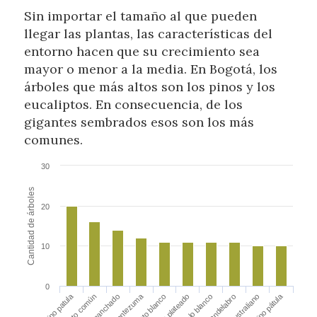
Sin importar el tamaño al que pueden
llegar las plantas, las características del
entorno hacen que su crecimiento sea
mayor o menor a la media. En Bogotá, los
árboles que más altos son los pinos y los
eucaliptos. En consecuencia, de los
gigantes sembrados esos son los más
comunes.
30
Cantidad de árboles
20
10
0
Pino pátula
Pino Montezuma
Pino patula
Eucalipto blanco
Eucalipto común
Palo blanco
Pino australiano
Pino candelabro