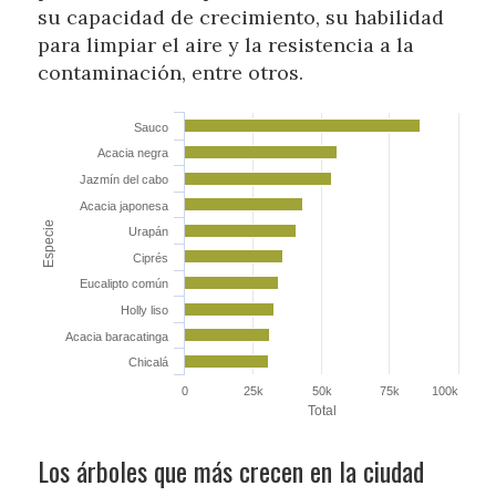
su capacidad de crecimiento, su habilidad
para limpiar el aire y la resistencia a la
contaminación, entre otros.
Sauco
Acacia negra
Jazmín del cabo
Acacia japonesa
Especie
Urapán
Ciprés
Eucalipto común
Holly liso
Acacia baracatinga
Chicalá
0
25k
50k
75k
100k
Total
Los árboles que más crecen en la ciudad