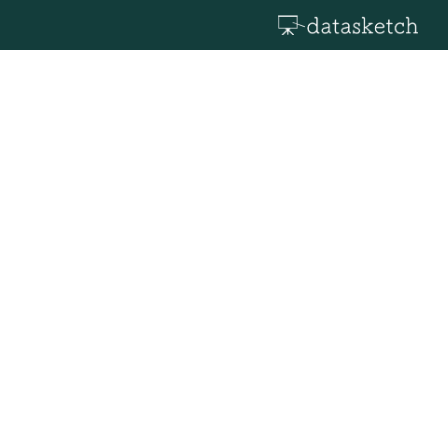
 en Bogotá
á